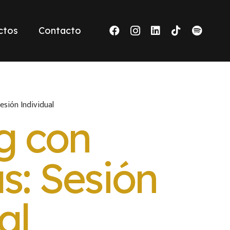
ctos
Contacto
esión Individual
g con
s: Sesión
al