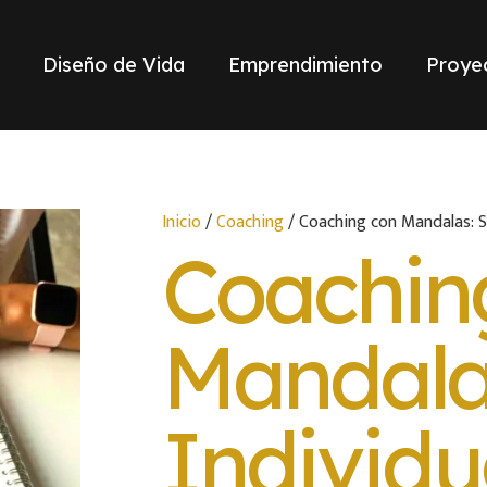
Diseño de Vida
Emprendimiento
Proye
Inicio
/
Coaching
/ Coaching con Mandalas: S
Coachin
Mandala
Individu