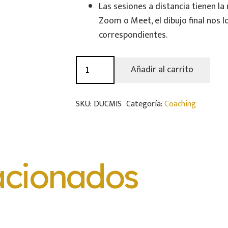
Las sesiones a distancia tienen 
Zoom o Meet, el dibujo final nos lo
correspondientes.
Coaching
Añadir al carrito
con
Mandalas:
SKU:
DUCMIS
Categoría:
Coaching
Sesión
Individual
cantidad
acionados