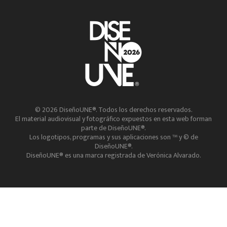
© 2026 DiseñoUNE®. Todos los derechos reservados.
El material audiovisual y fotográfico expuestos en esta web forman
parte de DiseñoUNE®.
Los logotipos, programas y sus aplicaciones son ™ y © de
DiseñoUNE®.
DiseñoUNE® es una marca registrada de Verónica Alvarado.