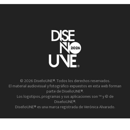
© 2026 DiseñoUNE®. Todos los derechos reservados.
El material audiovisual y fotográfico expuestos en esta web forman
parte de DiseñoUNE®.
Los logotipos, programas y sus aplicaciones son ™ y © de
DiseñoUNE®.
DiseñoUNE® es una marca registrada de Verónica Alvarado.