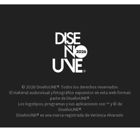
© 2026 DiseñoUNE®. Todos los derechos reservados.
El material audiovisual y fotográfico expuestos en esta web forman
parte de DiseñoUNE®.
Los logotipos, programas y sus aplicaciones son ™ y © de
DiseñoUNE®.
DiseñoUNE® es una marca registrada de Verónica Alvarado.