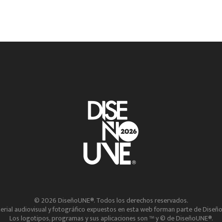
© 2026 DiseñoUNE®. Todos los derechos reservados.
terial audiovisual y fotográfico expuestos en esta web forman parte de Diseñ
Los logotipos, programas y sus aplicaciones son ™ y © de DiseñoUNE®.